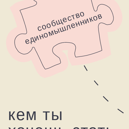
мобильная
Пазлы <6 деталей,
игры до 2 лет
версия
переходи во 2 адаптив
Пазлы 6-12 деталей,
игры 2+
Родители про
«эйдетик»‎:
Настя, спасибо за то, что Вы есть в моей жизни, жизни