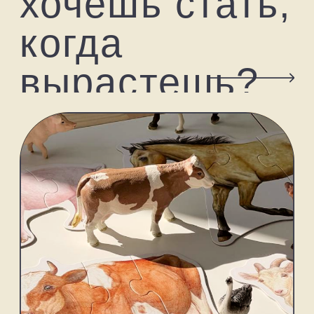
моего ребёнка и многих счастливых семей! Мир, в
котором не любят детей, обречён. А вы своим примером
показываете больше, чем любовь. Глядя на то, что Вы
делаете, понимаешь, какой неизмеримо большой и
важной ценностью являются дети. Спасибо!
Читать еще
благодарность от
постоянного покупателя