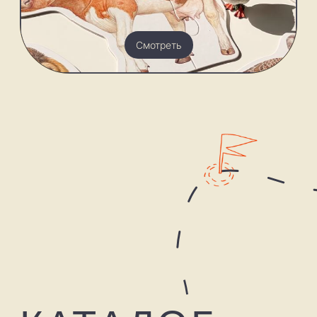
Напишите нам
письмо
Делитесь мнением, задавайте вопросы или
предложите свою идею «эйдетику»‎ здесь.
Мы все читаем, честно!
Отправить