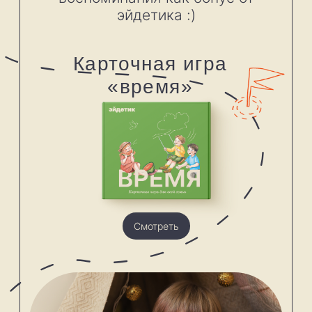
Во вселенной
эйдетиков
ты можешь быть
кем хочешь!
Видя, что родители в восторге,
дети по-особенному начинают
смотреть на игру, целиком
вовлекаясь в процесс. Постепенно
семейные вечера за веселой игрой,
которая развивает не только
ребенка, но и вас, превратятся в
настоящую традицию!