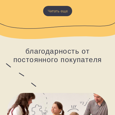
Путь «эйдетика»
Сотрудничество
Оптовым покупателям
О производстве и качестве
heidetik © 2024
DESIGN&DEV:
@asyaseu