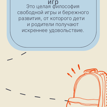
Новинка, которую мы
разрабатывали больше года,
уже на сайте! Карточна игра с
книжечкой, где мы объяснили
полную концепцию времени
научным детским подходом.
Ну и иллюстрации для
возвращения в теплые детские
воспоминания как бонус от
эйдетика :)
Карточная игра
«время»
36 карточек
маркер
пиши-стирай
1300 ₽